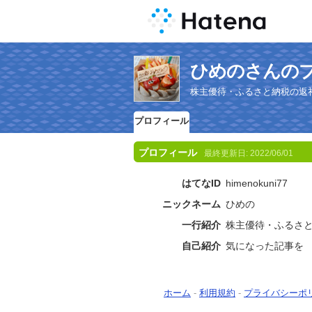
ひめのさんの
株主優待・ふるさと納税の返
プロフィール
プロフィール
最終更新日:
2022/06/01
はてなID
himenokuni77
ニックネーム
ひめの
一行紹介
株主優待・ふるさ
自己紹介
気になった記事を
ホーム
-
利用規約
-
プライバシーポ