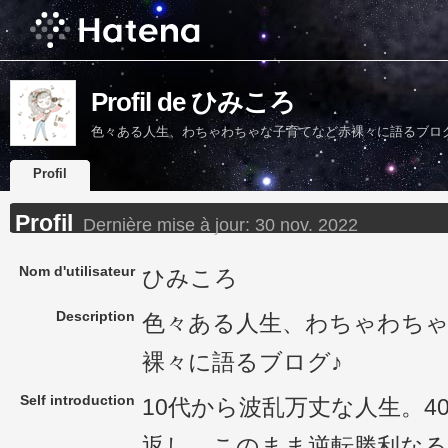
Profil de ひみころ
色々ある人生、わちゃわちゃな子育てなど赤裸々に語るブロ
Profil
Profil
Dernière mise à jour:
30 nov. 2022
Nom d'utilisateur
ひみころ
Description
色々ある人生、わちゃわち
裸々に語るブログ♪
Self introduction
10代から波乱万丈な人生。4
返し、このまま逆転勝利なる