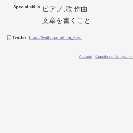
Special skills
ピアノ,歌,作曲
文章を書くこと
Twitter
https://twitter.com/himi_koro
Accueil
-
Conditions d'utilisatio