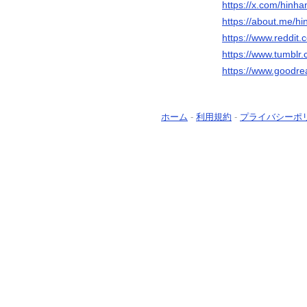
https://x.com/hinha
https://about.me/h
https://www.reddit.
https://www.tumblr
https://www.goodr
ホーム
-
利用規約
-
プライバシーポ