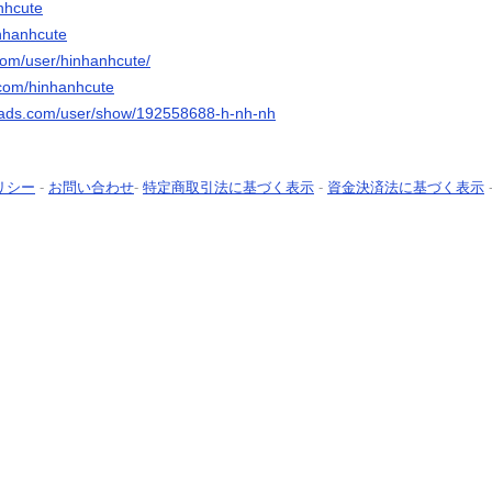
nhcute
inhanhcute
com/user/hinhanhcute/
.com/hinhanhcute
eads.com/user/show/192558688-h-nh-nh
リシー
-
お問い合わせ
-
特定商取引法に基づく表示
-
資金決済法に基づく表示