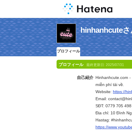
hinhanhcu
プロフィール
プロフィール
最終更新日:
2025/07/31
自己紹介
Hinhanhcute.com - 
miễn phí tải về.
Website:
https://hi
Email: contact@hi
SĐT: 0779 705 498
Địa chỉ: 10 Đình N
Hastag: #hinhanhcu
https://www.youtu