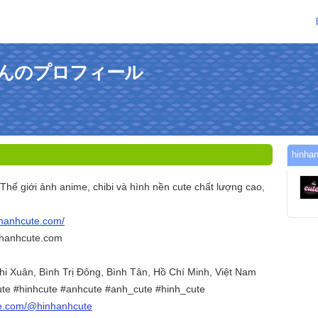
teさんのプロフィール
hin
Thế giới ảnh anime, chibi và hình nền cute chất lượng cao,
nhanhcute.com/
nhanhcute.com
ghi Xuân, Bình Trị Đông, Bình Tân, Hồ Chí Minh, Việt Nam
te #hinhcute #anhcute #anh_cute #hinh_cute
be.com/@hinhanhcute