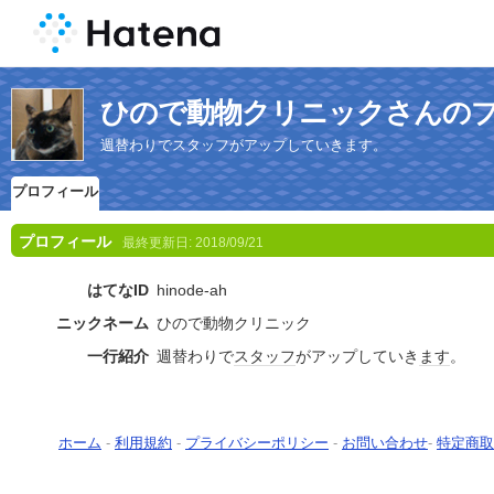
ひので動物クリニックさんの
週替わりでスタッフがアップしていきます。
プロフィール
プロフィール
最終更新日:
2018/09/21
はてなID
hinode-ah
ニックネーム
ひので動物クリニック
一行紹介
週替わりで
スタッフ
がアップしていき
ます
。
ホーム
-
利用規約
-
プライバシーポリシー
-
お問い合わせ
-
特定商取