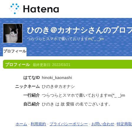
ひのき＠カオナシさんのプロ
つらつらとスマホで書いておりますm(*_ _)m
プロフィール
プロフィール
最終更新日:
2022/03/21
はてなID
hinoki_kaonashi
ニックネーム
ひのき＠カオナシ
一行紹介
つらつらとスマホで書いておりますm(*_ _)m
自己紹介
ひのき は 故 愛猫 の名でございます。
ホーム
-
利用規約
-
プライバシーポリシー
-
お問い合わせ
-
特定商取