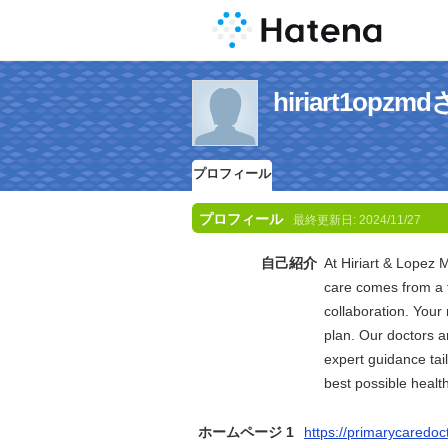
hiriart1o
プロフィール
プロフィール
最終更新日:
2024/11/27
自己紹介
At Hiriart & Lopez 
care comes from a 
collaboration. Your
plan. Our doctors a
expert guidance tai
best possible health
ホームページ 1
https://primarycaredo