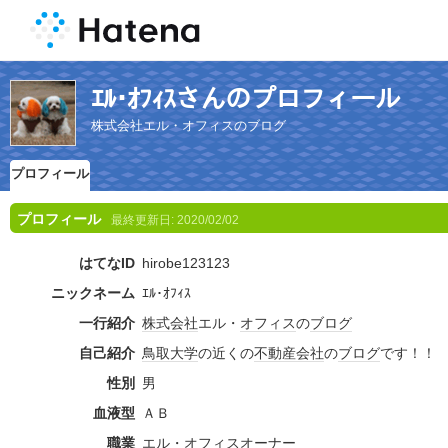
ｴﾙ･ｵﾌｨｽさんのプロフィール
株式会社エル・オフィスのブログ
プロフィール
プロフィール
最終更新日:
2020/02/02
はてなID
hirobe123123
ニックネーム
ｴﾙ･ｵﾌｨｽ
一行紹介
株式会社
エル・
オフィス
の
ブログ
自己紹介
鳥取大学
の近くの
不動産会社
の
ブログ
です！！
性別
男
血液型
ＡＢ
職業
エル・
オフィス
オーナー