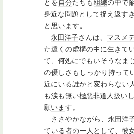
とを
自分
たちも
組織
の中で
身近な問題として捉え返す
と思
いま
す。
永田洋子
さんは、
マスメ
た遠くの虚構の中に生きて
て、何処にでもいそうなま
の優しさもしっかり持って
近にいる誰かと変わらない
も涙も無い
極悪非道
人扱
い
願
いま
す。
ささやか
ながら、
永田洋
ている者の一人として、
彼