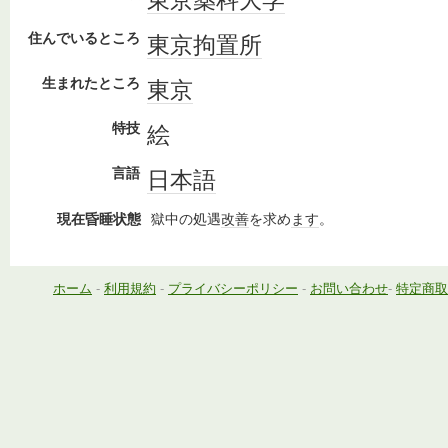
東京薬科大学
住んでいるところ
東京拘置所
生まれたところ
東京
特技
絵
言語
日本語
現在昏睡状態
獄中の処遇
改善
を求め
ます
。
ホーム
-
利用規約
-
プライバシーポリシー
-
お問い合わせ
-
特定商取