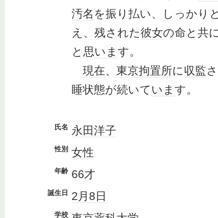
汚名
を振り払い、しっかり
え、残された
彼女
の命と共
と思
いま
す。
現在
、
東京拘置所
に
収監
さ
睡状態が続いて
いま
す。
氏名
永田洋子
性別
女性
年齢
66才
誕生日
2月8日
学校