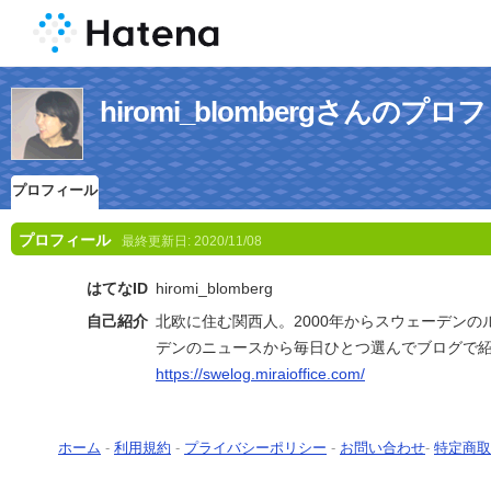
hiromi_blombergさんのプ
プロフィール
プロフィール
最終更新日:
2020/11/08
はてなID
hiromi_blomberg
自己紹介
北欧に住む関西人。2000年からスウェーデン
デンのニュースから毎日ひとつ選んでブログで
https://swelog.miraioffice.com/
ホーム
-
利用規約
-
プライバシーポリシー
-
お問い合わせ
-
特定商取