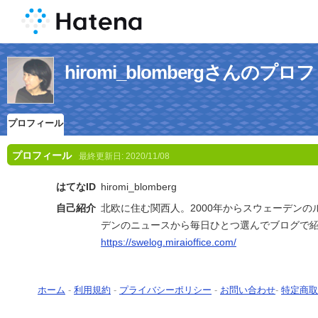
hiromi_blombergさんのプ
プロフィール
プロフィール
最終更新日:
2020/11/08
はてなID
hiromi_blomberg
自己紹介
北欧に住む関西人。2000年からスウェーデン
デンのニュースから毎日ひとつ選んでブログで
https://swelog.miraioffice.com/
ホーム
-
利用規約
-
プライバシーポリシー
-
お問い合わせ
-
特定商取