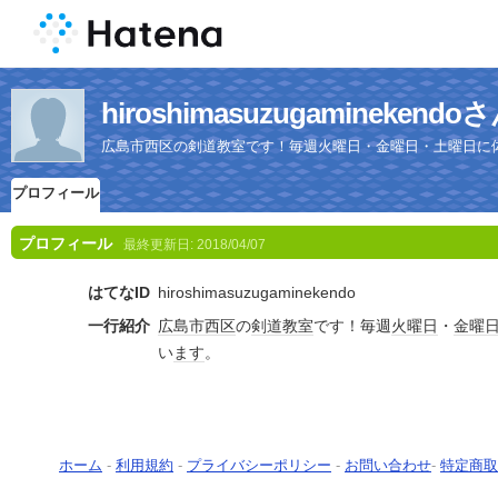
hiroshimasuzugamineke
広島市西区の剣道教室です！毎週火曜日・金曜日・土曜日に
プロフィール
プロフィール
最終更新日:
2018/04/07
はてなID
hiroshimasuzugaminekendo
一行紹介
広島市西区
の
剣道
教室
です！毎週
火曜日
・
金曜
い
ます
。
ホーム
-
利用規約
-
プライバシーポリシー
-
お問い合わせ
-
特定商取