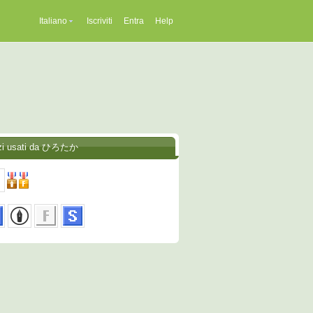
Italiano
Iscriviti
Entra
Help
izi usati da ひろたか