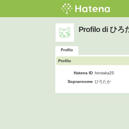
Profilo di ひ
Profilo
Profilo
Hatena ID
hirotaka25
Soprannome
ひろたか