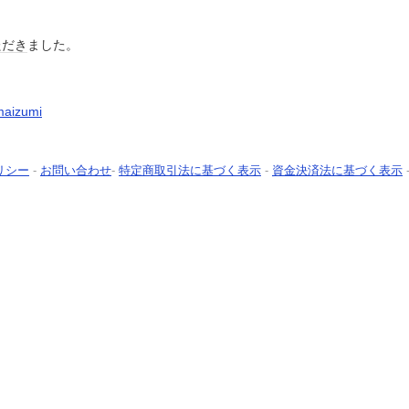
ただき
ました。
imaizumi
リシー
-
お問い合わせ
-
特定商取引法に基づく表示
-
資金決済法に基づく表示