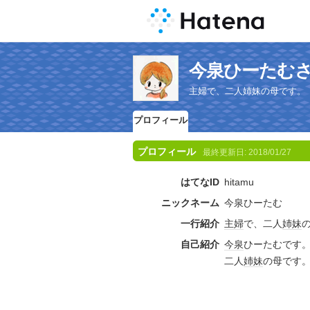
今泉ひーたむ
主婦で、二人姉妹の母です。
プロフィール
プロフィール
最終更新日:
2018/01/27
はてなID
hitamu
ニックネーム
今泉ひーたむ
一行紹介
主婦
で、二人
姉妹
自己紹介
今泉
ひーたむです
二人
姉妹
の母です