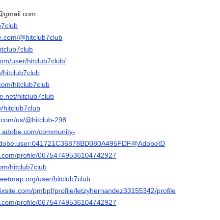
b@gmail.com
b7club
e.com/@hitclub7club
itclub7club
com/user/hitclub7club/
m/hitclub7club
com/hitclub7club
.net/hitclub7club
v/hitclub7club
y.com/us/@hitclub-298
3d.adobe.com/community-
rg.adobe.user:041721C36878BD080A495FDF@AdobeID
er.com/profile/06754749536104742927
com/hitclub7club
reetmap.org/user/hitclub7club
.wixsite.com/pmbpf/profile/letzyhernandez33155342/profile
ger.com/profile/06754749536104742927