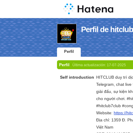
Perfil de hitclu
Perfil
Perfil
Última actualización:
17-07-2025
Self introduction
HITCLUB duy trì dị
Telegram, chat live
giải đấu, sự kiện k
cho người chơi. #h
#hitclub7club #con
Website:
https://hit
Địa chỉ: 1359 Đ. P
Việt Nam