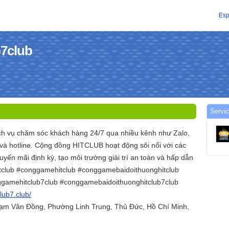
Esp
b7club
Servic
ch vụ chăm sóc khách hàng 24/7 qua nhiều kênh như Zalo,
 và hotline. Cộng đồng HITCLUB hoạt động sôi nổi với các
huyến mãi định kỳ, tạo môi trường giải trí an toàn và hấp dẫn
itclub #conggamehitclub #conggamebaidoithuonghitclub
ggamehitclub7club #conggamebaidoithuonghitclub7club
club7.club/
hạm Văn Đồng, Phường Linh Trung, Thủ Đức, Hồ Chí Minh,