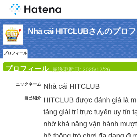
Nhà cái HITCLUBさんのプ
プロフィール
プロフィール
最終更新日:
2025/12/26
ニックネーム
Nhà cái HITCLUB
自己紹介
HITCLUB được đánh giá là m
tảng giải trí trực tuyến uy tín 
nhờ khả năng vận hành mượt
hệ thống trò chơi đa dạng đư