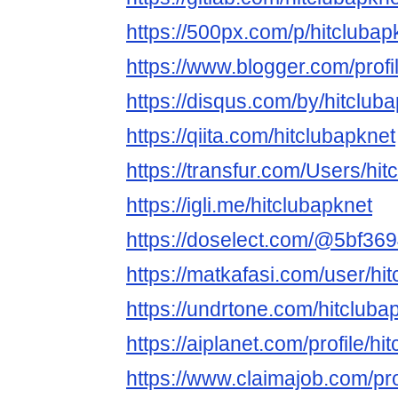
https://500px.com/p/hitclubap
https://www.blogger.com/pro
https://disqus.com/by/hitclub
https://qiita.com/hitclubapknet
https://transfur.com/Users/hit
https://igli.me/hitclubapknet
https://doselect.com/@5bf3
https://matkafasi.com/user/hi
https://undrtone.com/hitcluba
https://aiplanet.com/profile/hi
https://www.claimajob.com/pr