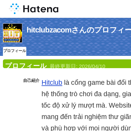
hitclubzacomさんのプロフィ
プロフィール
プロフィール
最終更新日:
2026/04/10
自己紹介
Hitclub
là cổng game bài đổi t
hệ thống trò chơi đa dạng, gia
tốc độ xử lý mượt mà. Websit
mang đến trải nghiệm thư giãn
và phù hợp với mọi người dùn