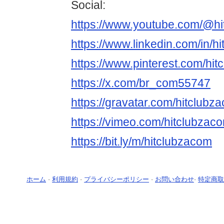
Social:
https://www.youtube.com/@h
https://www.linkedin.com/in/h
https://www.pinterest.com/hit
https://x.com/br_com55747
https://gravatar.com/hitclubz
https://vimeo.com/hitclubzac
https://bit.ly/m/hitclubzacom
ホーム
-
利用規約
-
プライバシーポリシー
-
お問い合わせ
-
特定商取