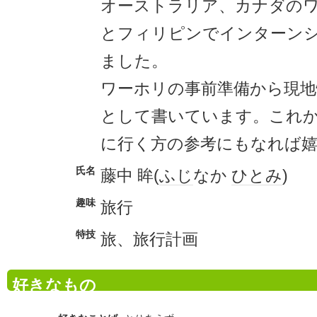
オーストラリア、カナダの
とフィリピンでインターン
ました。
ワーホリの事前準備から現地
として書いています。これ
に行く方の参考にもなれば
氏名
藤中 眸(
ふじ
なか
ひとみ
)
趣味
旅行
特技
旅、旅行計画
好きなもの