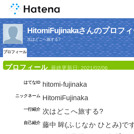
HitomiFujinakaさんのプロフ
次はどこへ旅する?
プロフィール
プロフィール
最終更新日:
2021/02/06
はてなID
hitomi-fujinaka
ニックネーム
HitomiFujinaka
一行紹介
次はどこへ旅する?
自己紹介
藤中 眸(ふじなか ひとみ)で