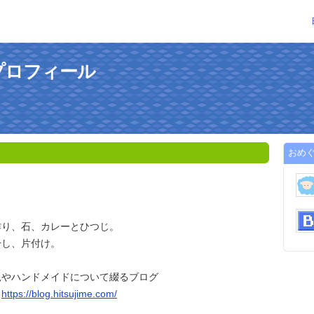
プロフィール
おめ
作り、石、カレーとひつじ。
干し、片付け。
児やハンドメイドについて綴るブログ
」
https://blog.hitsujime.com/