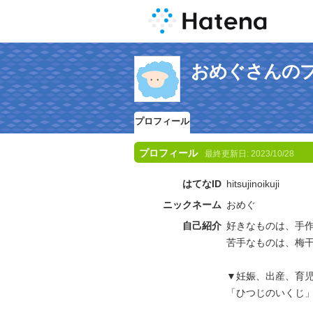
おめぐさんの
プロフィール
プロフィール
最終更新日:
2023/10/28
はてなID
hitsujinoikuji
ニックネーム
おめぐ
自己紹介
好きなものは、手
苦手なものは、梅
▼妊娠、出産、育
「ひつじのいくじ