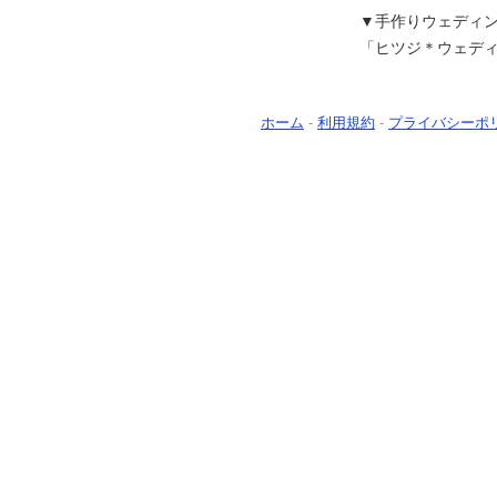
▼手作りウェディ
「ヒツジ＊ウェデ
ホーム
-
利用規約
-
プライバシーポ