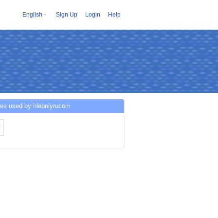
English
Sign Up
Login
Help
ces used by hlebniyrucom