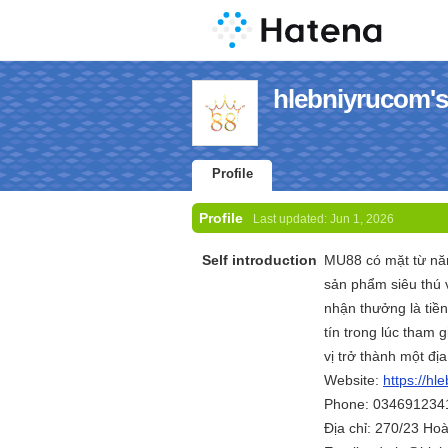
hlebniyrucom's 
Profile
Profile
Last updated:
Jun 1, 2026
Self introduction
MU88 có mặt từ năm 
sản phẩm siêu thú v
nhận thưởng là tiền
tín trong lúc tham 
vị trở thành một đị
Website:
https://hl
Phone: 034691234
Địa chỉ: 270/23 Ho