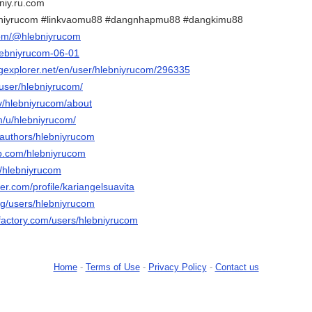
niy.ru.com
bniyrucom #linkvaomu88 #dangnhapmu88 #dangkimu88
com/@hlebniyrucom
hlebniyrucom-06-01
ngexplorer.net/en/user/hlebniyrucom/296335
u/user/hlebniyrucom/
tv/hlebniyrucom/about
m/u/hlebniyrucom/
/authors/hlebniyrucom
b.com/hlebniyrucom
/u/hlebniyrucom
er.com/profile/kariangelsuavita
rg/users/hlebniyrucom
factory.com/users/hlebniyrucom
Home
-
Terms of Use
-
Privacy Policy
-
Contact us