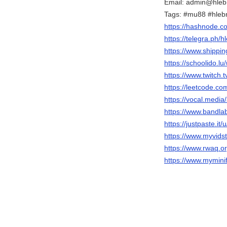
Email: admin@hleb
Tags: #mu88 #hle
https://hashnode.
https://telegra.ph/
https://www.shippi
https://schoolido.l
https://www.twitch.
https://leetcode.co
https://vocal.media
https://www.bandla
https://justpaste.it
https://www.myvidst
https://www.rwaq.o
https://www.mymini