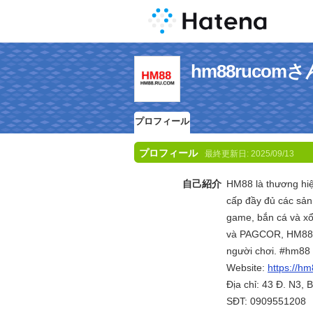
hm88ruco
プロフィール
プロフィール
最終更新日:
2025/09/13
自己紹介
HM88 là thương hiệ
cấp đầy đủ các sản
game, bắn cá và xổ
và PAGCOR, HM88 đ
người chơi. #hm8
Website:
https://h
Địa chỉ: 43 Đ. N3,
SĐT: 0909551208