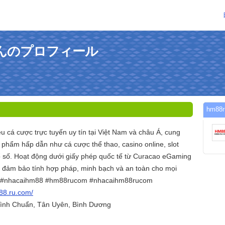
mさんのプロフィール
hm8
u cá cược trực tuyến uy tín tại Việt Nam và châu Á, cung
 phẩm hấp dẫn như cá cược thể thao, casino online, slot
 số. Hoạt động dưới giấy phép quốc tế từ Curacao eGaming
ảm bảo tính hợp pháp, minh bạch và an toàn cho mọi
8 #nhacaihm88 #hm88rucom #nhacaihm88rucom
m88.ru.com/
 Bình Chuẩn, Tân Uyên, Bình Dương