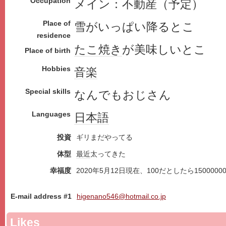
Occupation
メイン：不動産（予定）
Place of
雪がいっぱい降るとこ
residence
たこ焼き
が美味しいとこ
Place of birth
Hobbies
音楽
Special skills
なんでもおじさん
Languages
日本語
投資
ギリまだやってる
体型
最近
太ってきた
幸福度
2020年5月12日現在、100だとしたら1500000
E-mail address #1
higenano546@hotmail.co.jp
Likes