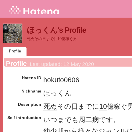
ほっくん's Profile
死ぬその日までに10億稼ぐ男
Profile
Profile
Last updated:
12 May 2020
Hatena ID
hokuto0606
Nickname
ほっくん
Description
死ぬ
その日までに
10
億稼ぐ
Self introduction
いつまでも厨二病です。
幼少期から様々なジャンル