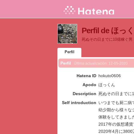
Perfil de ほっ
死ぬその日までに10億稼ぐ男
Perfil
Perfil
Última actualización:
12-05-2020
Hatena ID
hokuto0606
Apodo
ほっくん
Description
死ぬ
その日までに
Self introduction
いつまでも厨二病
幼少期から様々な
体験をしてきまし
2017年の仮想通
2020年4月に38