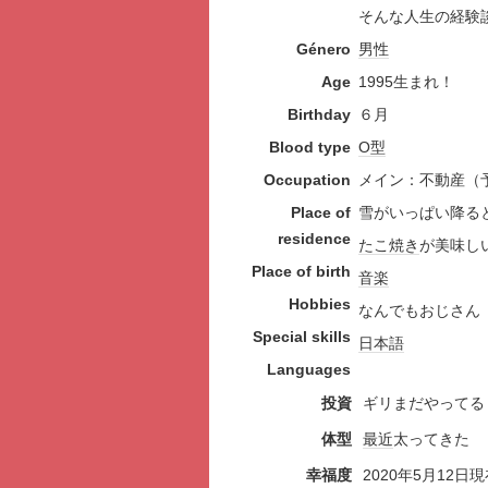
そんな人生の経験
Género
男性
Age
1995生まれ！
Birthday
６月
Blood type
O型
Occupation
メイン：不動産（
Place of
雪がいっぱい降る
residence
たこ焼き
が美味し
Place of birth
音楽
Hobbies
なんでもおじさん
Special skills
日本語
Languages
投資
ギリまだやってる
体型
最近
太ってきた
幸福度
2020年5月12日