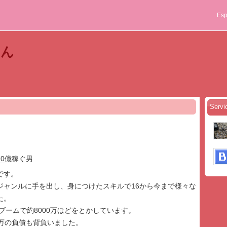
Esp
くん
Servi
10
億稼ぐ男
です。
ジャンルに手を出し、身につけたスキルで16から今まで様々な
た。
貨ブームで約8000万ほどをとかしています。
00万の負債も背負いました。