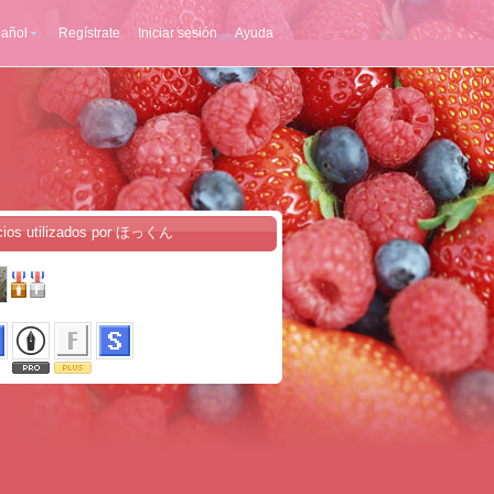
añol
Regístrate
Iniciar sesión
Ayuda
cios utilizados por ほっくん