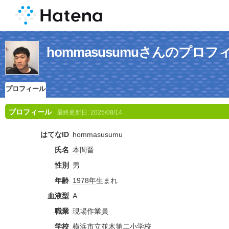
hommasusumuさんのプロフ
プロフィール
プロフィール
最終更新日:
2025/08/14
はてなID
hommasusumu
氏名
本間
晋
性別
男
年齢
1978年
生まれ
血液型
A
職業
現場作業員
学校
横浜市立並木第二小学校