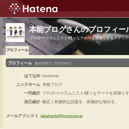
本能ブログさんのプロフィー
ブロガー/コラムニスト/様々なテーマを深堀りするメディ
プロフィール
プロフィール
最終更新日:
2020/04/12
はてなID
honknow
ニックネーム
本能ブログ
一行紹介
ブロガー/コラムニスト/様々なテーマを深堀り
自己紹介
幅広く刺激的な話題を、刺激的な毎日を。
メールアドレス 1
takahashi@honknow.jp