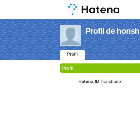
Profil de hons
Profil
Profil
Hatena ID
honshudo