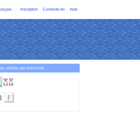
rançais
Inscription
Connecte-toi
Aide
es utilisés par honshudo