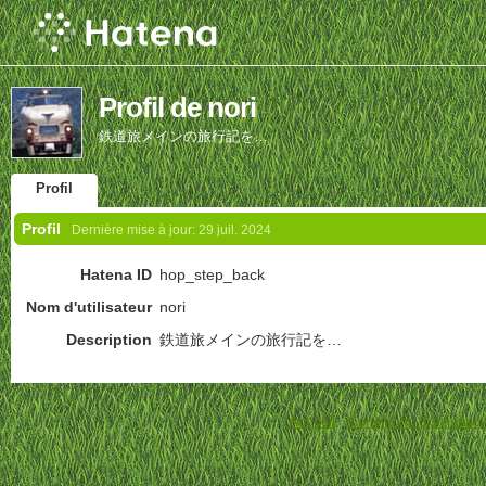
Profil de nori
鉄道旅メインの旅行記を…
Profil
Profil
Dernière mise à jour:
29 juil. 2024
Hatena ID
hop_step_back
Nom d'utilisateur
nori
Description
鉄道旅メインの旅行記を…
Accueil
-
Conditions d'utilisatio