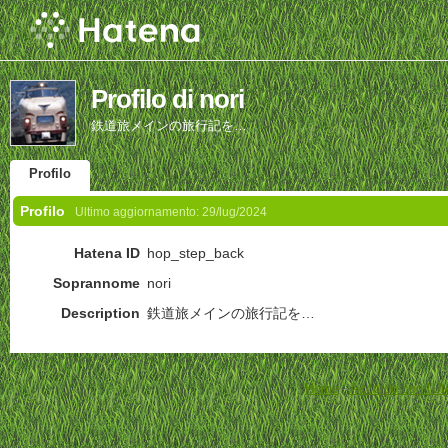
Profilo di nori
鉄道旅メインの旅行記を…
Profilo
Profilo
Ultimo aggiornamento:
29/lug/2024
Hatena ID
hop_step_back
Soprannome
nori
Description
鉄道旅メインの旅行記を…
Home
-
Accordo con l'Ut