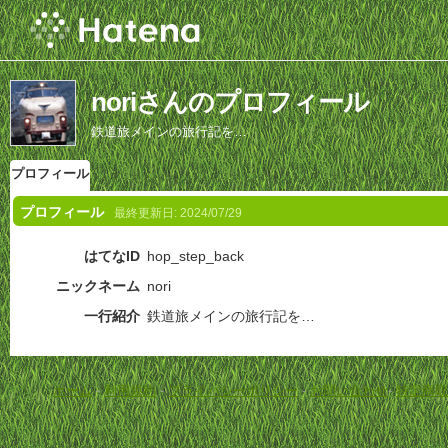
noriさんのプロフィール
鉄道旅メインの旅行記を…
プロフィール
プロフィール
最終更新日:
2024/07/29
はてなID
hop_step_back
ニックネーム
nori
一行紹介
鉄道旅メインの旅行記を…
ホーム
-
利用規約
-
プライバシーポリシー
-
お問い合わせ
-
特定商取