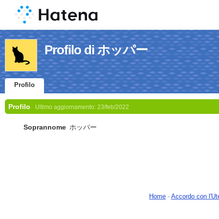
Profilo di ホッパー
Profilo
Profilo
Ultimo aggiornamento:
23/feb/2022
Soprannome
ホッパー
Home
-
Accordo con l'Ut