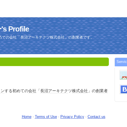
Profile
めての会社「長沼アーキテクツ株式会社」の創業者です。
Serv
イン
する初めての
会社
「
長沼
アーキ
テク
ツ
株式会社
」の
創業者
Home
-
Terms of Use
-
Privacy Policy
-
Contact us