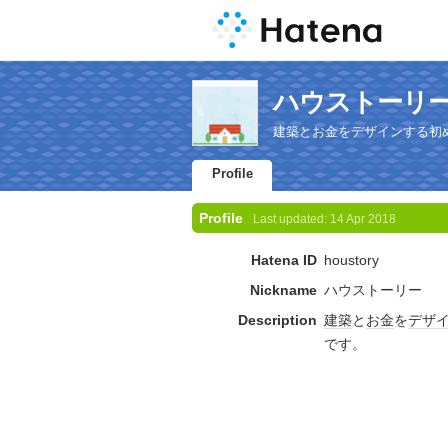
ハウストーリー's 
建築とお金をデザインする初
Profile
Profile
Last updated:
14 Apr 2018
Hatena ID
houstory
Nickname
ハウストーリー
Description
建築
と
お金
を
デザ
です。