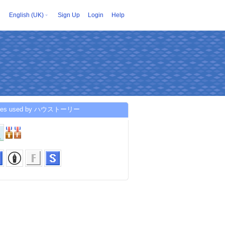
English (UK)
Sign Up
Login
Help
ices used by ハウストーリー