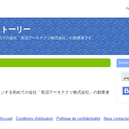
F
ハウストーリー
めての会社「長沼アーキテクツ株式会社」の創業者です。
Servi
イン
する初めての
会社
「
長沼
アーキ
テク
ツ
株式会社
」の
創業者
Accueil
-
Conditions d'utilisation
-
Politique de confidentialité
-
Nous contacter