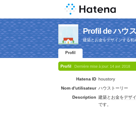
Profil de 
建築とお金をデザインする初
Profil
Profil
Dernière mise à jour:
14 avr. 2018
Hatena ID
houstory
Nom d'utilisateur
ハウストーリー
Description
建築
と
お金
を
デザ
です。