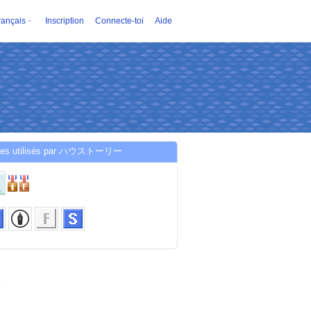
rançais
Inscription
Connecte-toi
Aide
ces utilisés par ハウストーリー