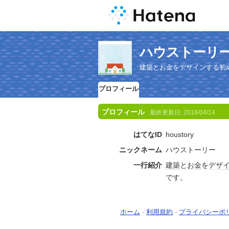
ハウストーリ
建築とお金をデザインする初
プロフィール
プロフィール
最終更新日:
2018/04/14
はてなID
houstory
ニックネーム
ハウストーリー
一行紹介
建築
と
お金
を
デザ
です。
ホーム
-
利用規約
-
プライバシーポ