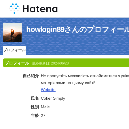
howlogin89さんのプロフィー
プロフィール
プロフィール
最終更新日:
2024/06/28
自己紹介
Не пропустіть можливість ознайомитися з уні
матеріалами на цьому сайті!
Website
氏名
Coker Simply
性別
Male
年齢
27