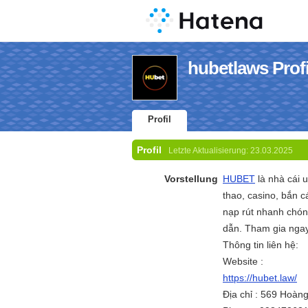
hubetlaws Profi
Profil
Profil
Letzte Aktualisierung:
23.03.2025
Vorstellung
HUBET
là nhà cái 
thao, casino, bắn c
nạp rút nhanh chón
dẫn. Tham gia ngay
Thông tin liên hệ:
Website :
https://hubet.law/
Địa chỉ : 569 Hoàn