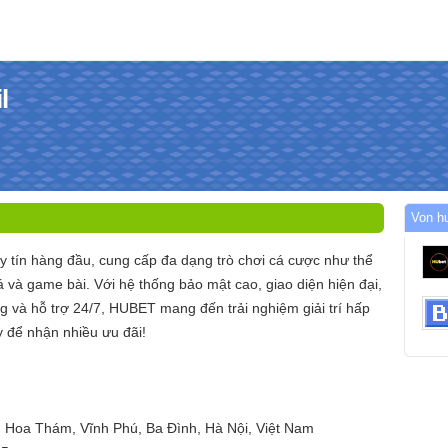
l
Von h
uy tín hàng đầu, cung cấp đa dạng trò chơi cá cược như thể
á và game bài. Với hệ thống bảo mật cao, giao diện hiện đại,
g và hỗ trợ 24/7, HUBET mang đến trải nghiệm giải trí hấp
 để nhận nhiều ưu đãi!
g Hoa Thám, Vĩnh Phú, Ba Đình, Hà Nội, Việt Nam