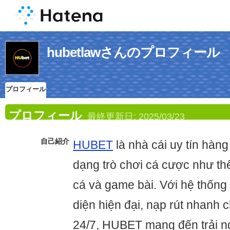
hubetlawさんのプロフィール
プロフィール
プロフィール
最終更新日:
2025/03/23
自己紹介
HUBET
là nhà cái uy tín hàn
dạng trò chơi cá cược như thể
cá và game bài. Với hệ thống
diện hiện đại, nạp rút nhanh 
24/7, HUBET mang đến trải ng