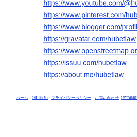
https://www.youtube.com/@h
https://www.pinterest.com/hub
https://www.blogger.com/pro
https://gravatar.com/hubetlaw
https://www.openstreetmap.o
https://issuu.com/hubetlaw
https://about.me/hubetlaw
ホーム
-
利用規約
-
プライバシーポリシー
-
お問い合わせ
-
特定商取