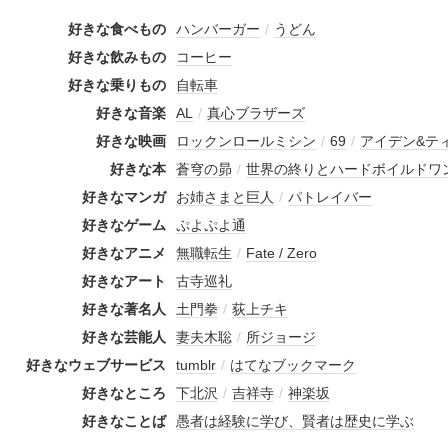
好きな食べもの
ハンバーガー
/
うどん
好きな飲みもの
コーヒー
好きな乗りもの
自転車
好きな音楽
AL
/
真心ブラザーズ
好きな映画
ロックンロールミシン
/
69
/
アイデン&テ
好きな本
蒼穹の昴
/
世界の終りとハードボイルドワ
好きなマンガ
お姉さまと巨人
/
パトレイバー
好きなゲーム
ぷよぷよ通
好きなアニメ
無職転生
/
Fate / Zero
好きなアート
古寺巡礼
好きな著名人
土門拳
/
荻上チキ
好きな芸能人
妻夫木聡
/
所ジョージ
好きなウェブサービス
tumblr
/
はてなブックマーク
好きなところ
下北沢
/
吉祥寺
/
神楽坂
好きなことば
愚者は経験に学び、賢者は歴史に学ぶ