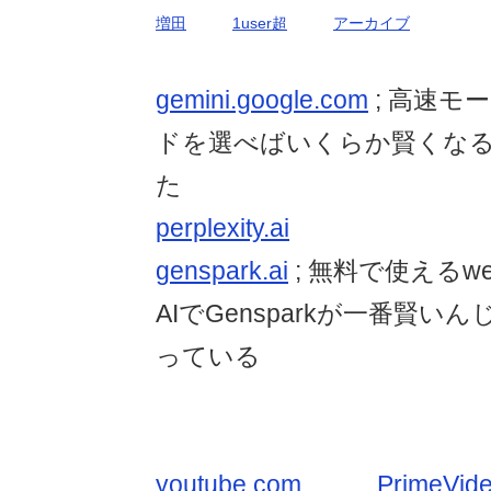
増田
1user超
アーカイブ
gemini.google.com
; 高速モ
ドを選べばいくらか賢くな
た
perplexity.ai
genspark.ai
; 無料で使えるw
AIでGensparkが一番賢
っている
youtube.com
PrimeVid