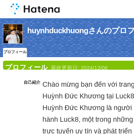
huynhduckhuongさんのプ
プロフィール
プロフィール
最終更新日:
2024/12/06
自己紹介
Chào mừng bạn đến với tra
Huỳnh Đức Khương tại Luck
Huỳnh Đức Khương là người s
hành Luck8, một trong những
trực tuyến uy tín và phát triể