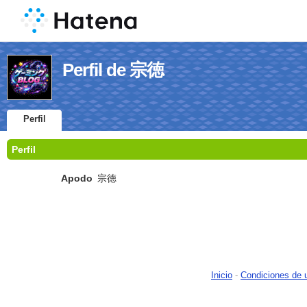
Perfil de 宗徳
Perfil
Perfil
Apodo
宗徳
Inicio
-
Condiciones de 