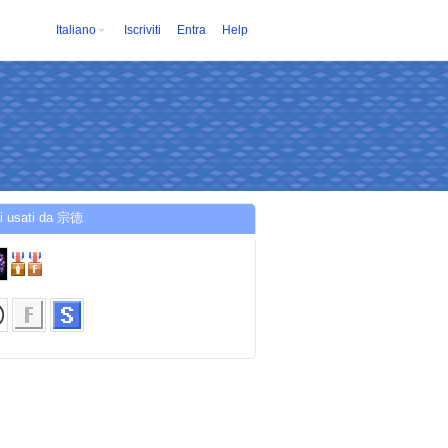
Italiano
Iscriviti
Entra
Help
zi usati da 宗徳