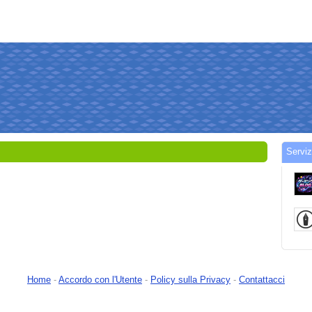
Servi
Home
-
Accordo con l'Utente
-
Policy sulla Privacy
-
Contattacci