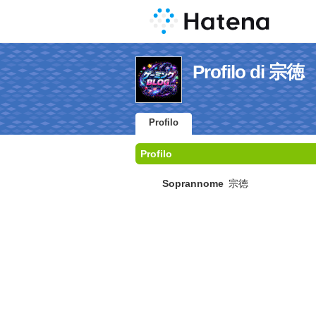
Profilo di 宗徳
Profilo
Profilo
Soprannome
宗徳