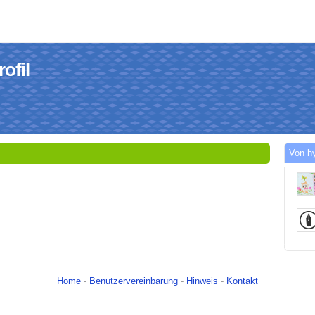
ofil
Von h
Home
-
Benutzervereinbarung
-
Hinweis
-
Kontakt