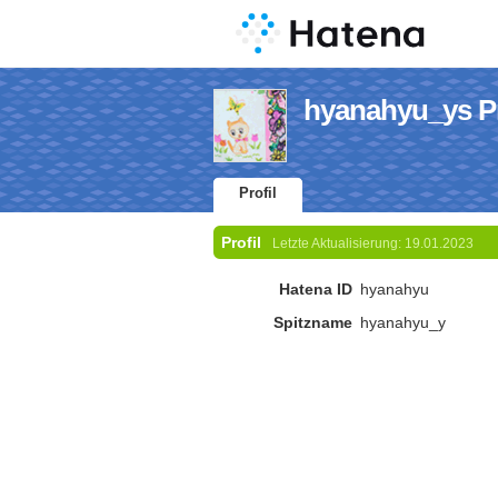
hyanahyu_ys Pr
Profil
Profil
Letzte Aktualisierung:
19.01.2023
Hatena ID
hyanahyu
Spitzname
hyanahyu_y