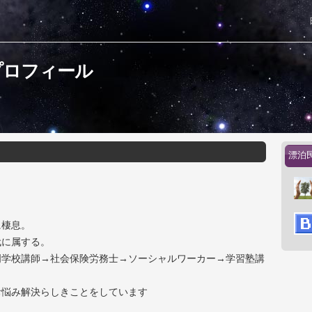
プロフィール
漂泊
に棲息。
代に属する。
門学校講師→社会保険労務士→ソーシャルワーカー→学習塾講
お悩み解決らしきことをしています