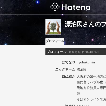
漂泊民さんの
プロフィール
プロフィール
最終更新日:
2024/12/26
はてなID
hyohakumin
ニックネーム
漂泊民
自己紹介
大阪府の泉州地方
俗に言うバブル世
元地方公務員→専
師
今はオンラインで