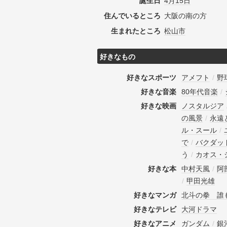
誕生日
4月15日
住んでいるところ
大阪の南の方
生まれたところ
松山市
好きなもの
好きなスポーツ
アメフト
/
野
好きな音楽
80年代音楽
/
好きな映画
ノスタルジア
の風景
/
永遠
ル・スール
/
で
/
バクダッ
う
/
カオス・
好きな本
中村天風
/
阿
/
甲田光雄
好きなマンガ
北斗の拳 誰
好きなテレビ
大河ドラマ
好きなアニメ
ガンダム
/
銀