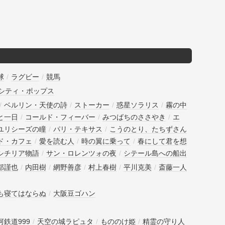
球
/
ラグビー
/
競馬
シティ・ポップス
/
ベルリン・天使の詩
/
ストーカー
/
惑星ソラリス
/
霧の中
と一日
/
コールド・フィーバー
/
みつばちのささやき
/
エ
ユリシーズの瞳
/
パリ・テキサス
/
こうのとり、たちずさん
ド・カフェ
/
愛を読む人
/
時の翼に乗って
/
春にして君を想
シチリア物語
/
サン・ロレンツォの夜
/
シテール島への船出
部謹也
/
内田樹
/
網野善彦
/
村上春樹
/
平川克美
/
斎藤一人
も寝てはならぬ
/
大阪豆ゴハン
河鉄道999
/
天空の城ラピュタ
/
もののけ姫
/
精霊の守り人