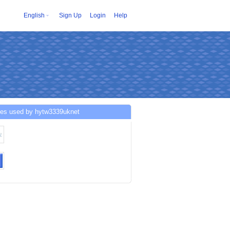
English
Sign Up
Login
Help
ces used by hytw3339uknet