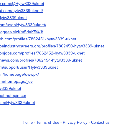
be.com/@Hytw3339uknet
est.com/hytw3339uknett/
/Hytw3339uknet
.com/user/Hytw3339uknet/
rg/logger/MzKm5daK5f4J/
job.com/profiles/7862451-hytw3339-uknet
capeindustrycareers.org/profiles/7862450-hytw3339-uknet
ronjobs.com/profiles/7862452-hytw3339-uknet
mnews.com/profiles/7862454-hytw3339-uknet
com/support/user/Hytw3339uknet
com/homepage/owwpx/
.com/homepage/jjov
ytw3339uknet
et.notepin.co/
.com/Hytw3339uknet
Home
-
Terms of Use
-
Privacy Policy
-
Contact us