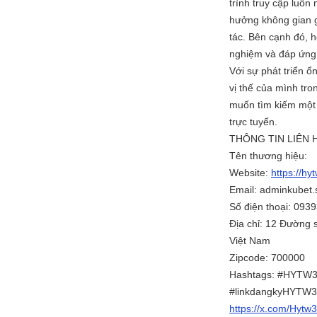
trình truy cập luô
hưởng không gian gi
tác. Bên cạnh đó, 
nghiệm và đáp ứng
Với sự phát triển 
vị thế của mình tro
muốn tìm kiếm một cổ
trực tuyến.
THÔNG TIN LIÊN 
Tên thương hiệu:
Website:
https://hy
Email: adminkubet
Số điện thoại: 093
Địa chỉ: 12 Đường 
Việt Nam
Zipcode: 700000
Hashtags: #HYTW3
#linkdangkyHYTW3
https://x.com/Hytw