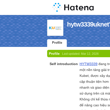
hytw3339uknet's
Profile
Profile
Last updated:
Mar 12, 2026
Self introduction
HYTW3339
đang tr
một nền tảng giải t
Kubet, được xây dự
cập thuận tiện hơn 
nhanh và giao diện
sử dụng trên cả máy 
Không chỉ kế thừa 
để nâng cao hiệu s