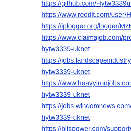
https://github.com/Hytw3339u
https://www.reddit.com/user/
https://iplogger.org/logger/
https://www.claimajob.com/pr
hytw3339-uknet
https://jobs.landscapeindustr
hytw3339-uknet
https://www.heavyironjobs.co
hytw3339-uknet
https://jobs.windomnews.com/
hytw3339-uknet
https://bitspower.com/suppor