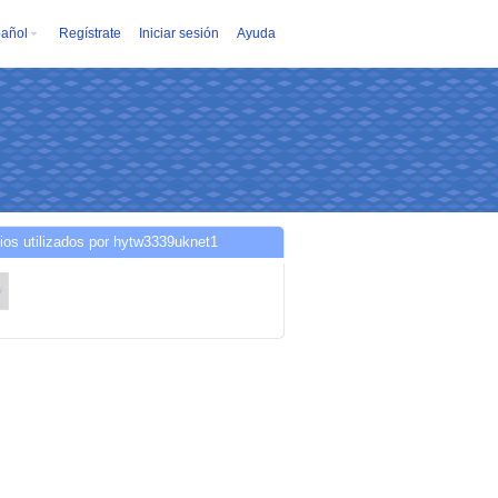
añol
Regístrate
Iniciar sesión
Ayuda
ios utilizados por hytw3339uknet1