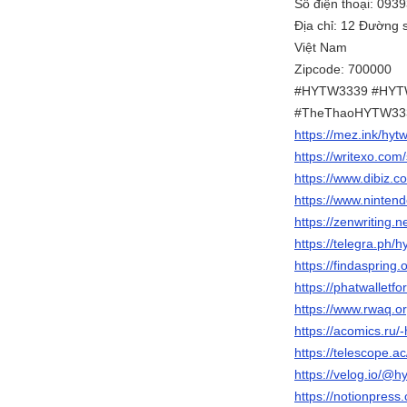
Số điện thoại: 093
Địa chỉ: 12 Đường 
Việt Nam
Zipcode: 700000
#HYTW3339 #HYT
#TheThaoHYTW333
https://mez.ink/hy
https://writexo.co
https://www.dibiz.
https://www.ninten
https://zenwriting.
https://telegra.ph
https://findasprin
https://phatwallet
https://www.rwaq.o
https://acomics.ru
https://telescope.
https://velog.io/@
https://notionpres