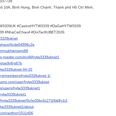
9337739
số 10A, Bình Hưng, Bình Chánh, Thành phố Hồ Chí Minh,
W3339UK #CasinoHYTW3339 #DaGaHYTW3339
9 #NhaCaiChauA #DoiTacKUBET2026
tw3339uknet
m/share/6cde04996c2e
com/vukhiemayn88
do-master.com/profil/hytw3339uknet1
net/qe9r8rg87b
/hytw3339uknet-04-25
g.org/members/hytw3339uknet-1/
forums.com/user/hytw3339uknet
rg/users/hytw3339uknet1
/-hytw3339uknet1
ac/hytw3339uknet/0chp30bc6z27t26ik8y1t1
hytw3339uknet1/about
s.com/author/1511406