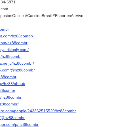
234-5871
.com
postasOnline #CassinoBrasil #EsportesAoVivo
combr
est.com/hz88combr/
r.com/hz88combr
ystrikingly.com/
om/hz88combr
ena.ne.jp/hz88combr/
be.com/@hz88combr
hz88combr
by/hz88/about/
z88combr
/p/hz88combr
/hz88combr/
core.com/people/243362515520/hz88combr
om/@hz88combr
aper.com/p/hz88combr