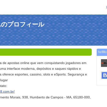
rさんのプロフィール
hz8
a de apostas online que vem conquistando jogadores em
 uma interface moderna, depósitos e saques rápidos e
a oferece esportes, cassino, slots e eSports. Segurança e
lugar
tato:
88.com.br/
imento Morais, 938, Humberto de Campos - MA, 65180-000,