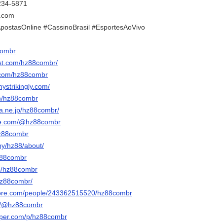
234-5871
.com
postasOnline #CassinoBrasil #EsportesAoVivo
combr
est.com/hz88combr/
r.com/hz88combr
ystrikingly.com/
om/hz88combr
ena.ne.jp/hz88combr/
be.com/@hz88combr
hz88combr
by/hz88/about/
z88combr
/p/hz88combr
/hz88combr/
core.com/people/243362515520/hz88combr
om/@hz88combr
aper.com/p/hz88combr