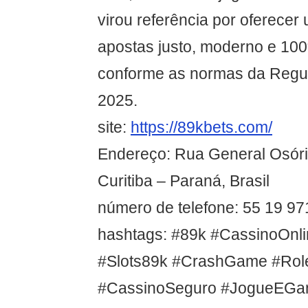
virou referência por oferecer
apostas justo, moderno e 100
conforme as normas da Regul
2025.
site:
https://89kbets.com/
Endereço: Rua General Osóri
Curitiba – Paraná, Brasil
número de telefone: 55 19 9
hashtags: #89k #CassinoOnli
#Slots89k #CrashGame #Rol
#CassinoSeguro #JogueEGa