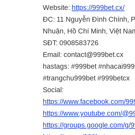
Website:
https://999bet.cx/
ĐC: 11 Nguyễn Đình Chính, 
Nhuận, Hồ Chí Minh, Việt Na
SĐT: 0908583726
Email: contact@999bet.cx
hastags: #999bet #nhacai999
#trangchu999bet #999betcx
Social:
https://www.facebook.com/99
https://www.youtube.com/@9
https://groups.google.com/g