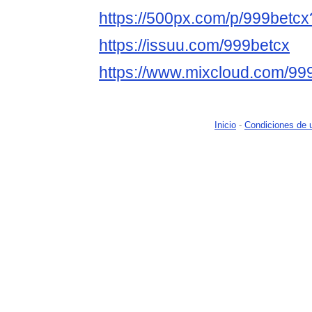
https://500px.com/p/999betc
https://issuu.com/999betcx
https://www.mixcloud.com/99
Inicio
-
Condiciones de 