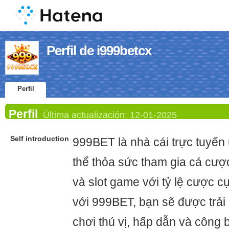
Perfil de i999betcx
Perfil
Perfil
Última actualización:
12-01-2025
Self introduction
999BET là nhà cái trực tuyến 
thể thỏa sức tham gia cá cược
và slot game với tỷ lệ cược 
với 999BET, bạn sẽ được trải
chơi thú vị, hấp dẫn và công 