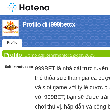
Profilo di i999betcx
Profilo
Profilo
Ultimo aggiornamento:
12/gen/2025
Self introduction
999BET là nhà cái trực tuyến 
thể thỏa sức tham gia cá cược
và slot game với tỷ lệ cược 
với 999BET, bạn sẽ được trải
chơi thú vị, hấp dẫn và công 